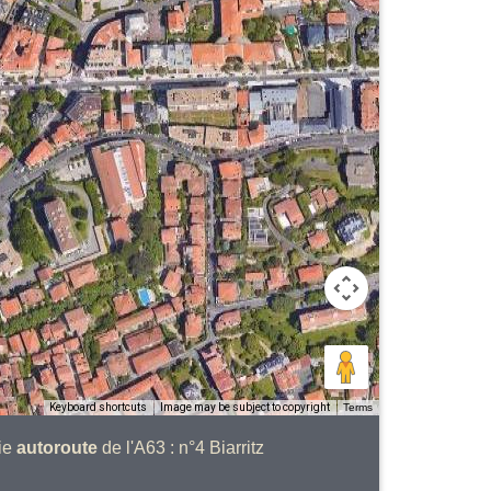
Keyboard shortcuts
Image may be subject to copyright
Terms
ie
autoroute
de l'A63 : n°4 Biarritz