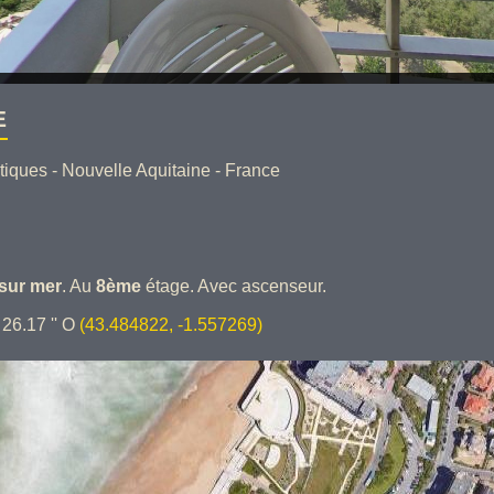
E
iques - Nouvelle Aquitaine - France
sur mer
. Au
8ème
étage. Avec ascenseur.
' 26.17 '' O
(43.484822, -1.557269)