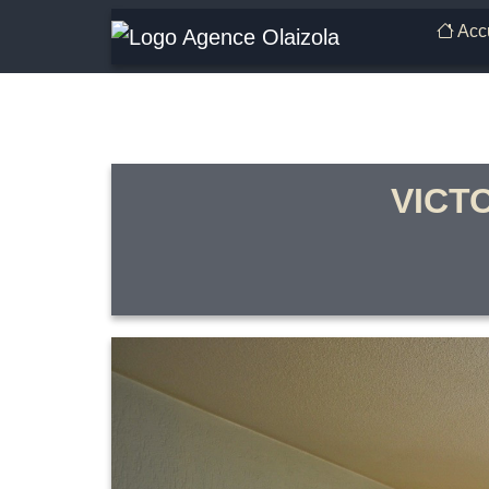
Accu
VICTO