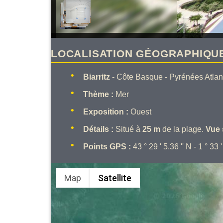
LOCALISATION GÉOGRAPHIQU
Biarritz
- Côte Basque - Pyrénées Atlant
Thème :
Mer
Exposition :
Ouest
Détails :
Situé à
25 m
de la plage.
Vue 
Points GPS :
43 ° 29 ' 5.36 '' N - 1 ° 33 
Map
Satellite